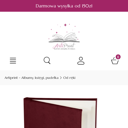
Darmowa wysyłka od 150zł
Produkt
Otwórz wyszukiwarkę
Artiprint - Albumy, księgi, pudełka
Od ręki