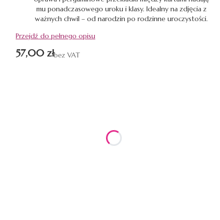
mu ponadczasowego uroku i klasy. Idealny na zdjęcia z
ważnych chwil – od narodzin po rodzinne uroczystości.
Przejdź do pełnego opisu
Cena
57,00 zł
bez VAT
Wybierz wariant produktu:
Poszczególne warianty mogą różnić się ceną
*
KOLOR STRON
Pokaż wszystkie kolory
*
ILOŚC STRON
Wybierz