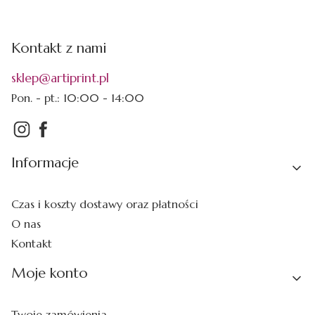
Kontakt z nami
sklep@artiprint.pl
Pon. - pt.: 10:00 - 14:00
Linki w stopce
Informacje
Czas i koszty dostawy oraz płatności
O nas
Kontakt
Moje konto
Twoje zamówienia