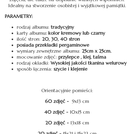
Idealny na stworzenie osobistej i wyjątkowej pamiątki.
PARAMETRY:
rodzaj albumu:
tradycyjny
karty albumu
: kolor kremowy lub czarny
ilość stron:
20, 30, 40 stron
posiada przekładki pergaminowe
wymiary zewnętrzne albumu:
25cm x 25cm.
mocowanie zdjęć:
przylepce , klej, taśma
rodzaj okładki:
Wysokiej jakości tkanina welurowy
sposób łączenia:
szycie i klejenie
Orientacyjnie pomieści:
60 zdjęć -
9x13 cm
40 zdjęć -
10x15 cm
20 zdjęć -
13x18 cm
20 zdjęć -
15x21 i 15x23 cm