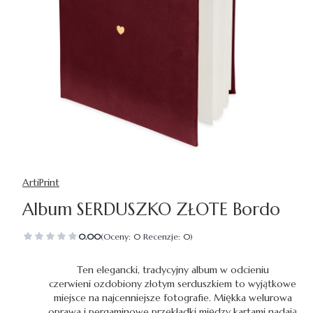
ArtiPrint
Album SERDUSZKO ZŁOTE Bordo
0.00
(Oceny: 0 Recenzje: 0)
Ten elegancki, tradycyjny album w odcieniu
czerwieni ozdobiony złotym serduszkiem to wyjątkowe
miejsce na najcenniejsze fotografie. Miękka welurowa
oprawa i pergaminowe przekładki między kartami nadają