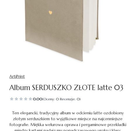
ArtiPrint
Album SERDUSZKO ZŁOTE latte 03
0.00
(Oceny: 0 Recenzje: 0)
Ten elegancki, tradycyjny album w odcieniu latte ozdobiony
złotym serduszkiem to wyjątkowe miejsce na najcenniejsze
fotografie. Miękka welurowa oprawa i pergaminowe przekładki
między kartami nadają mu ponadczasowego uroku i klasy.