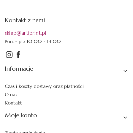
Kontakt z nami
sklep@artiprint.pl
Pon. - pt.: 10:00 - 14:00
Linki w stopce
Informacje
Czas i koszty dostawy oraz płatności
O nas
Kontakt
Moje konto
Twoje zamówienia