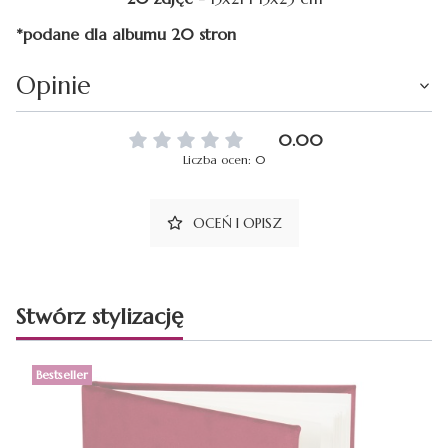
*podane dla albumu 20 stron
Opinie
0.00
Liczba ocen: 0
OCEŃ I OPISZ
Stwórz stylizację
Bestseller