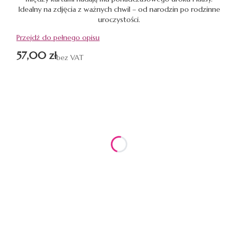
Idealny na zdjęcia z ważnych chwil – od narodzin po rodzinne
uroczystości.
Przejdź do pełnego opisu
Cena
57,00 zł
bez VAT
Wybierz wariant produktu:
Poszczególne warianty mogą różnić się ceną
*
KOLOR STRON
Pokaż wszystkie kolory
*
ILOŚC STRON
Wybierz