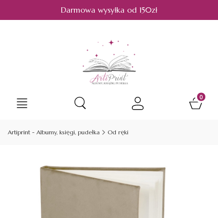
Darmowa wysyłka od 150zł
Produkt
Otwórz wyszukiwarkę
Artiprint - Albumy, księgi, pudełka
Od ręki