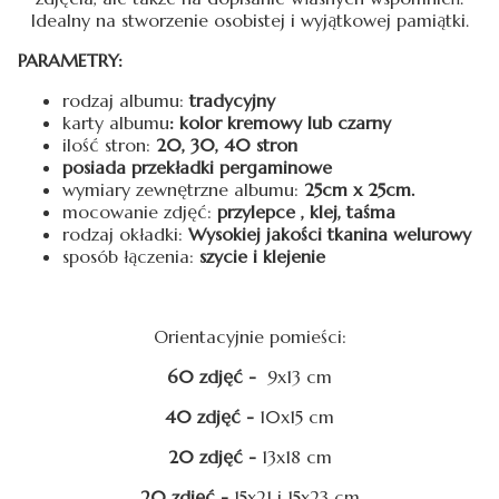
Idealny na stworzenie osobistej i wyjątkowej pamiątki.
PARAMETRY:
rodzaj albumu:
tradycyjny
karty albumu
: kolor kremowy lub czarny
ilość stron:
20, 30, 40 stron
posiada przekładki pergaminowe
wymiary zewnętrzne albumu:
25cm x 25cm.
mocowanie zdjęć:
przylepce , klej, taśma
rodzaj okładki:
Wysokiej jakości tkanina welurowy
sposób łączenia:
szycie i klejenie
Orientacyjnie pomieści:
60 zdjęć -
9x13 cm
40 zdjęć -
10x15 cm
20 zdjęć -
13x18 cm
20 zdjęć -
15x21 i 15x23 cm