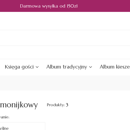
Darmowa wysyłka od 150zł
Księga gości
Album tradycyjny
Album kiesz
monijkowy
Produkty:
3
ta produktów
anie:
ślne