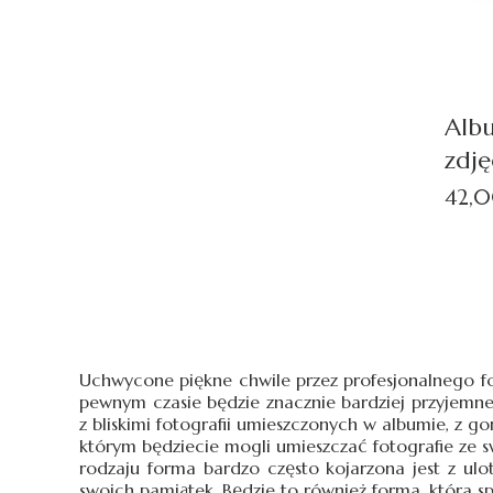
Alb
zdję
Cena
42,0
Uchwycone piękne chwile przez profesjonalnego f
pewnym czasie będzie znacznie bardziej przyjemn
z bliskimi fotografii umieszczonych w albumie, z g
którym będziecie mogli umieszczać fotografie ze 
rodzaju forma bardzo często kojarzona jest z ul
swoich pamiątek. Będzie to również forma, która s