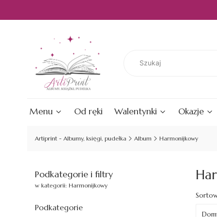
Menu
Od ręki
Walentynki
Okazje
Artiprint - Albumy, księgi, pudełka
Album
Harmonijkowy
Har
Podkategorie i filtry
w kategorii: Harmonijkowy
Lis
Sortow
Podkategorie
Domy