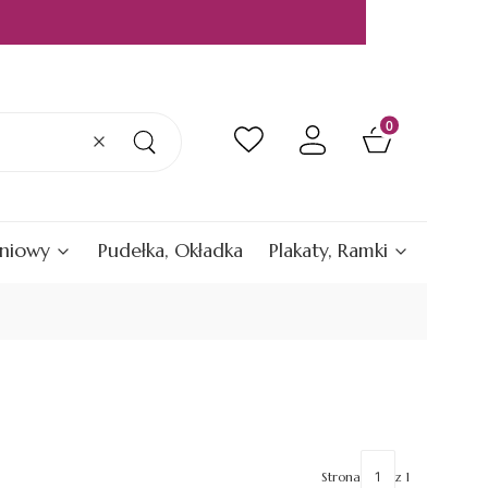
Produkty w kos
Wyczyść
Szukaj
eniowy
Pudełka, Okładka
Plakaty, Ramki
Strona
z 1