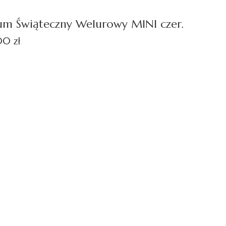
um Świąteczny Welurowy MINI czer.
a
0 zł