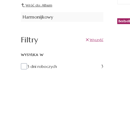
Wróć do: Album
Harmonijkowy
Bestsel
Filtry
Wyczyść
WYSYŁKA W
Wysyłka w
3
3 dni roboczych