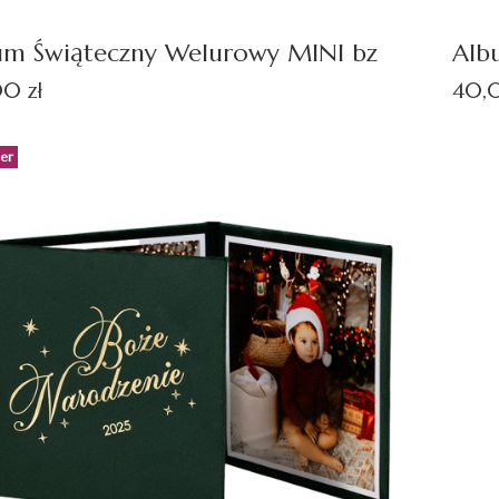
um Świąteczny Welurowy MINI bz
Alb
Cen
0 zł
40,0
ler