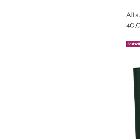
Alb
Cena
40,0
Bestsel