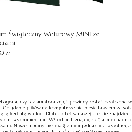
um Świąteczny Welurowy MINI ze
ciami
0 zł
otografa, czy też amatora zdjęć powinny zostać opatrzone w
e. Oglądanie plików na komputerze nie niesie bowiem za sob
orącą herbatą w dłoni. Dlatego też w naszej ofercie znajdzi
swoimi wspomnieniami. Wśród nich znajduje się album harmoni
otkami. Nasze albumy nie mają z nimi jednak nic wspólneg
prawdzi się, gdy chcemy komuś zrobić wyjątkowy prezent.