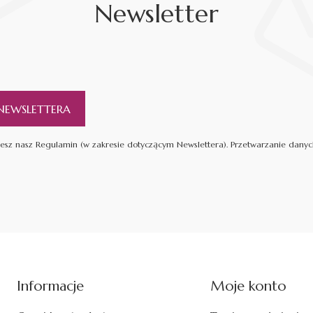
Newsletter
NEWSLETTERA
ujesz nasz Regulamin (w zakresie dotyczącym Newslettera). Przetwarzanie dany
Linki w stopce
Informacje
Moje konto