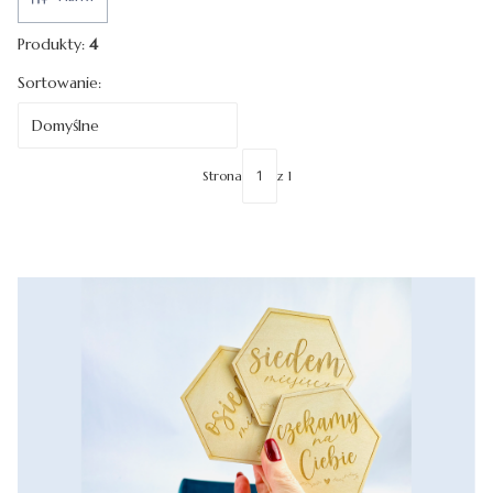
Produkty:
4
Lista produktów
Sortowanie:
Domyślne
Strona
z 1