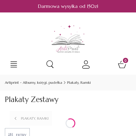
Darmowa wysyłka od 150zł
Produkt
Otwórz wyszukiwarkę
Artiprint - Albumy, księgi, pudełka
Plakaty, Ramki
Plakaty Zestawy
PLAKATY, RAMKI
FILTRY