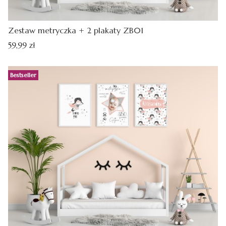
Zestaw metryczka + 2 plakaty ZB01
Cena
59,99 zł
Bestseller