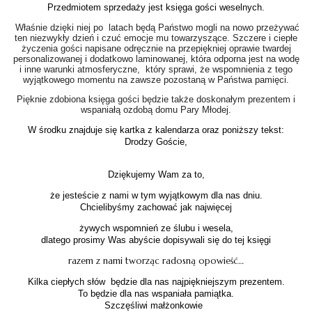
Przedmiotem sprzedaży jest księga gości weselnych.
Właśnie dzięki niej po latach będą Państwo mogli na nowo przeżywać
ten niezwykły dzień i czuć emocje mu towarzyszące. Szczere i ciepłe
życzenia gości napisane odręcznie na przepiękniej oprawie twardej
personalizowanej i dodatkowo laminowanej, która odporna jest na wodę
i inne warunki atmosferyczne, który sprawi, że wspomnienia z tego
wyjątkowego momentu na zawsze pozostaną w Państwa pamięci.
Pięknie zdobiona księga gości będzie także doskonałym prezentem i
wspaniałą ozdobą domu Pary Młodej.
W środku znajduje się kartka z kalendarza oraz poniższy tekst:
Drodzy Goście,
Dziękujemy Wam za to,
że jesteście z nami w tym wyjątkowym dla nas dniu.
Chcielibyśmy zachować jak najwięcej
żywych wspomnień ze ślubu i wesela,
dlatego prosimy Was abyście dopisywali się do tej księgi
razem z nami tworząc radosną opowieść…
Kilka ciepłych słów będzie dla nas najpiękniejszym prezentem.
To będzie dla nas wspaniała pamiątka.
Szczęśliwi małżonkowie