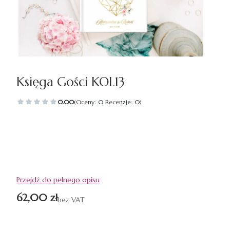
Księga Gości KOL13
0.00
(Oceny: 0 Recenzje: 0)
Przejdź do pełnego opisu
Cena
62,00 zł
bez VAT
Wybierz wariant produktu: