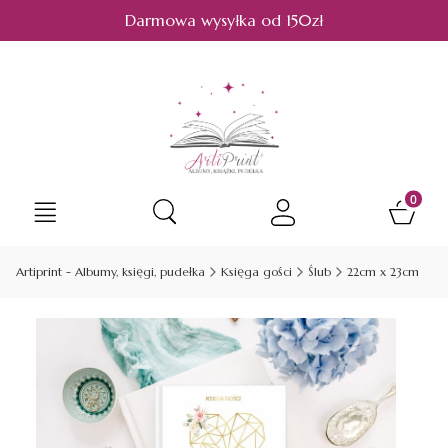
Darmowa wysyłka od 150zł
Produkt
Otwórz wyszukiwarkę
Artiprint - Albumy, księgi, pudełka
Księga gości
Ślub
22cm x 23cm