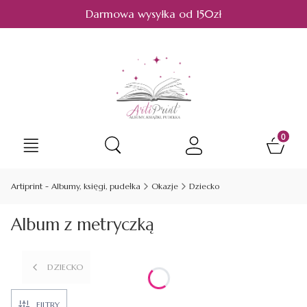
Darmowa wysyłka od 150zł
Produkt
Otwórz wyszukiwarkę
Artiprint - Albumy, księgi, pudełka
Okazje
Dziecko
Album z metryczką
DZIECKO
FILTRY