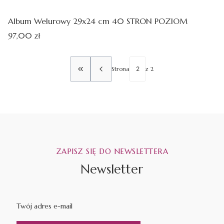
Album Welurowy 29x24 cm 40 STRON POZIOM
Cena
97,00 zł
Strona
z 2
WRÓĆ DO PIERWSZEJ STRONY Z PRODUKT
ZAPISZ SIĘ DO NEWSLETTERA
Newsletter
Twój adres e-mail