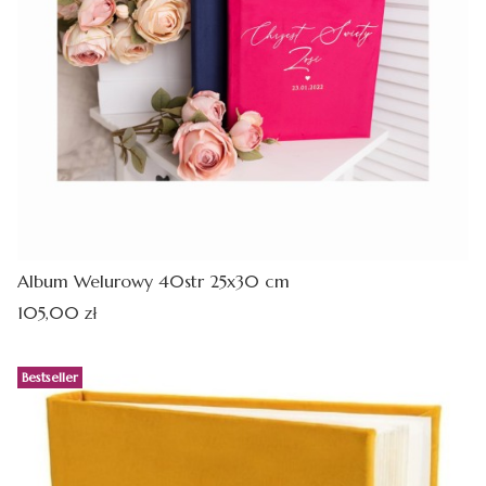
Album Welurowy 40str 25x30 cm
Cena
105,00 zł
Bestseller