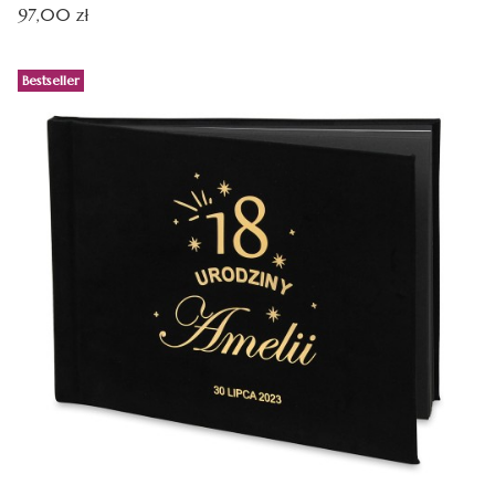
Cena
97,00 zł
Bestseller