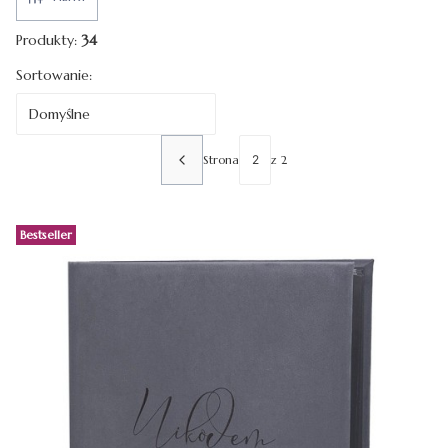
Produkty:
34
Lista produktów
Sortowanie:
Domyślne
Strona
z 2
POPRZEDNIE PRODUKTY
Bestseller