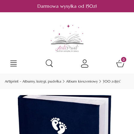
Darmowa wysyłka od 150zł
Produkt
Otwórz wyszukiwarkę
Artiprint - Albumy, księgi, pudełka
Album kieszeniowy
300 zdjęć