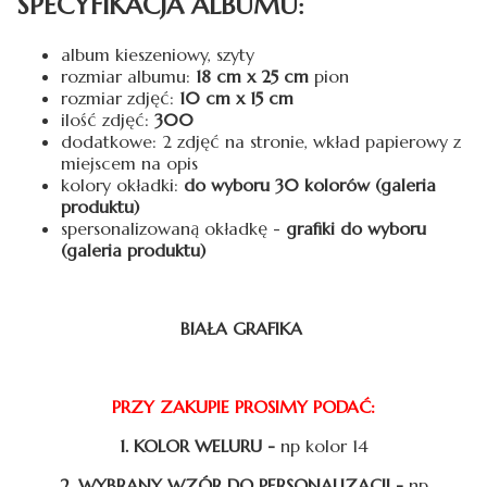
SPECYFIKACJA ALBUMU:
album kieszeniowy, szyty
rozmiar albumu:
18 cm x 25 cm
pion
rozmiar zdjęć:
10 cm x 15 cm
ilość zdjęć:
300
dodatkowe: 2 zdjęć na stronie, wkład papierowy z
miejscem na opis
kolory okładki:
do wyboru 30 kolorów (galeria
produktu)
spersonalizowaną okładkę -
grafiki do wyboru
(galeria produktu)
BIAŁA GRAFIKA
PRZY ZAKUPIE PROSIMY PODAĆ:
1. KOLOR WELURU -
np kolor 14
2. WYBRANY WZÓR DO PERSONALIZACJI -
np