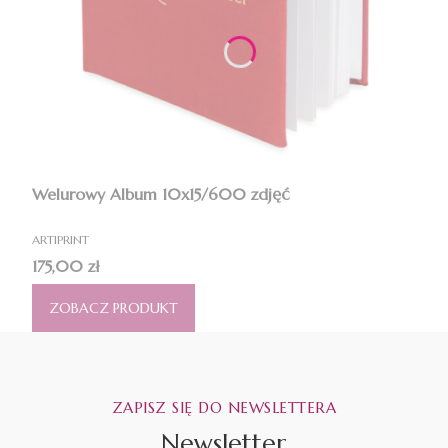
Welurowy Album 10x15/600 zdjęć
PRODUCENT
ARTIPRINT
Cena
175,00 zł
ZOBACZ PRODUKT
ZAPISZ SIĘ DO NEWSLETTERA
Newsletter