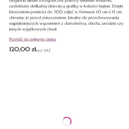
Elegancki album fotograficzny pokryty miękkim welurem,
ozdobiony delikatną dziecięcą grafiką w kolorze białym. Dzięki
kieszeniom pomieści do 300 zdjęć w formacie 10 cm x 15 cm,
chroniąc je przed zniszczeniem. Idealny do przechowywania
najpiękniejszych wspomnień z dzieciństwa, chrztu, urodzin czy
innych wyjątkowych chwil.
Przejdź do pełnego opisu
Cena
120,00 zł
bez VAT
Wybierz wariant produktu:
Poszczególne warianty mogą różnić się ceną
Tekt do personalizacji
Opcjonalne
*
KOLOR OKŁADKI