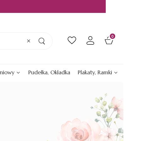
Produkty w kos
Wyczyść
Szukaj
eniowy
Pudełka, Okładka
Plakaty, Ramki