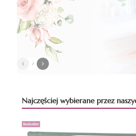
/
Slajd
z
Najczęściej wybierane przez naszy
Bestseller